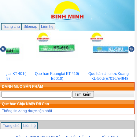
Trang chủ
Sitemap
Liên hệ
angtai KT-401(
Que hàn Kuangtai KT-410(
Que hàn chịu lưc Kuangtai
6019)
E6010)
KL-50U(E7016/E4948)
DANH MỤC SẢN PHẨM
Que hàn Chịu Nhiệt Độ Cao
Thông tin đang được cập nhật
Trang chủ
Liên hệ