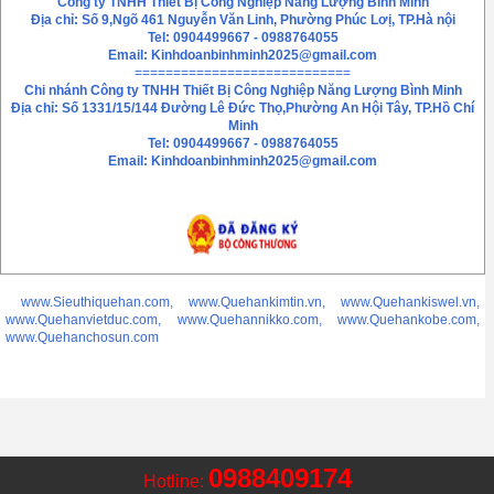
Công ty TNHH Thiết Bị Công Nghiệp Năng Lượng Bình Minh
Địa chỉ: Số 9,Ngõ 461 Nguyễn Văn Linh, Phường Phúc Lơị, TP.Hà nội
Tel: 0904499667 - 0988764055
Email:
Kinhdoanbinhminh2025@gmail.com
============================
Chi nhánh
Công ty TNHH Thiết Bị Công Nghiệp Năng Lượng Bình Minh
Địa chỉ: Số 1331/15/144 Đường Lê Đức Thọ,Phường An Hội Tây, TP.Hồ Chí
Minh
Tel: 0904499667 - 0988764055
Email: Kinhdoanbinhminh2025@gmail.com
www.Sieuthiquehan.com, www.Quehankimtin.vn, www.Quehankiswel.vn,
www.Quehanvietduc.com, www.Quehannikko.com, www.Quehankobe.com,
www.Quehanchosun.com
0988409174